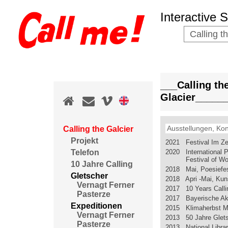
Interactive 
Calling t
___Calling th
Glacier_____
Ausstellungen, Kon
Calling the Galcier
Projekt
2021 Festival Im Ze
2020 International P
Telefon
Festival of 
10 Jahre Calling
2018 Mai, Poesiefest
Gletscher
2018 Apri -Mai, Kun
Vernagt Ferner
2017 10 Years Callin
Pasterze
2017 Bayerische Ak
Expeditionen
2015 Klimaherbst 
Vernagt Ferner
2013 50 Jahre Glets
Pasterze
2013 National Libra