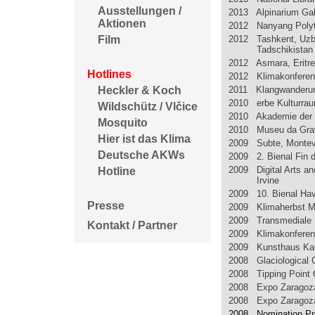
Ausstellungen /
2013 Alpinarium Galt
Aktionen
2012 Nanyang Polyt
2012 Tashkent, Uzb
Film
Tadschikistan
2012 Asmara, Eritr
Hotlines
2012 Klimakonferen
2011 Klangwanderung
Heckler & Koch
2010 erbe Kulturrau
Wildschütz / Vlčice
2010 Akademie der 
Mosquito
2010 Museu da Gravu
Hier ist das Klima
2009 Subte, Montev
Deutsche AKWs
2009 2. Bienal Fin d
2009 Digital Arts and
Hotline
Irvine
2009 10. Bienal Ha
Presse
2009 Klimaherbst 
2009 Transmediale B
Kontakt / Partner
2009 Klimakonfere
2009 Kunsthaus Ka
2008 Glaciological 
2008 Tipping Point
2008 Expo Zaragoza:
2008 Expo Zaragoza:
2008 Nomination Pri