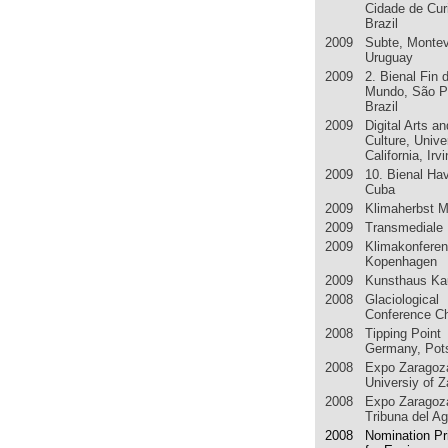
Cidade de Curi
Brazil
2009 Subte, Montev
Uruguay
2009 2. Bienal Fin d
Mundo, São P
Brazil
2009 Digital Arts an
Culture, Unive
California, Irv
2009 10. Bienal Ha
Cuba
2009 Klimaherbst 
2009 Transmediale B
2009 Klimakonfere
Kopenhagen
2009 Kunsthaus Ka
2008 Glaciological
Conference C
2008 Tipping Point
Germany, Po
2008 Expo Zaragoz
Universiy of 
2008 Expo Zaragoz
Tribuna del A
2008 Nomination Pr