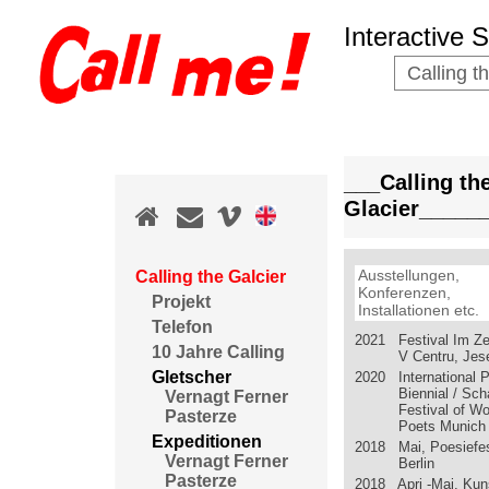
Interactive 
Calling t
___Calling th
Glacier_____
Ausstellungen,
Calling the Galcier
Konferenzen,
Projekt
Installationen etc.
Telefon
2021 Festival Im Ze
10 Jahre Calling
V Centru, Jes
Gletscher
2020 International P
Biennial / Sc
Vernagt Ferner
Festival of 
Pasterze
Poets Munich
Expeditionen
2018 Mai, Poesiefes
Vernagt Ferner
Berlin
Pasterze
2018 Apri -Mai, Ku