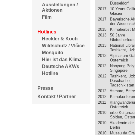
Düsseldorf
Ausstellungen /
2017 10 Years Calli
Aktionen
Glacier
Film
2017 Bayerische A
der Wissensc
2015 Klimaherbst 
Hotlines
2013 50 Jahre
Heckler & Koch
Gletscherfors
2013 National Libra
Wildschütz / Vlčice
Tashkent, Uzb
Mosquito
2013 Alpinarium Gal
Hier ist das Klima
Österreich
2012 Nanyang Polyt
Deutsche AKWs
Singapore
Hotline
2012 Tashkent, Uzb
Duschanbe,
Tadschikistan
Presse
2012 Asmara, Eritr
Kontakt / Partner
2012 Klimakonferen
2011 Klangwanderun
Österreich
2010 erbe Kulturra
Sölden, Öster
2010 Akademie der 
Berlin
2010 Museu da Gra