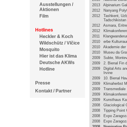
Ausstellungen /
2013 Alpinarium Galt
Aktionen
2012 Nanyang Polyt
2012 Tashkent, Uzb
Film
Tadschikistan
2012 Asmara, Eritr
Hotlines
2012 Klimakonferen
2011 Klangwanderung
Heckler & Koch
2010 erbe Kulturrau
Wildschütz / Vlčice
2010 Akademie der 
Mosquito
2010 Museu da Gravu
Hier ist das Klima
2009 Subte, Montev
Deutsche AKWs
2009 2. Bienal Fin d
2009 Digital Arts and
Hotline
Irvine
2009 10. Bienal Ha
Presse
2009 Klimaherbst 
2009 Transmediale B
Kontakt / Partner
2009 Klimakonfere
2009 Kunsthaus Ka
2008 Glaciological 
2008 Tipping Point
2008 Expo Zaragoza:
2008 Expo Zaragoza:
2008 Nomination Pri