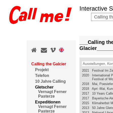
Interactive 
Calling t
___Calling th
Glacier_____
Ausstellungen, Kon
Calling the Galcier
Projekt
2021 Festival Im Ze
2020 International P
Telefon
Festival of 
10 Jahre Calling
2018 Mai, Poesiefest
Gletscher
2018 Apri -Mai, Kun
Vernagt Ferner
2017 10 Years Callin
Pasterze
2017 Bayerische Ak
Expeditionen
2015 Klimaherbst 
Vernagt Ferner
2013 50 Jahre Glets
Pasterze
2013 National Libra