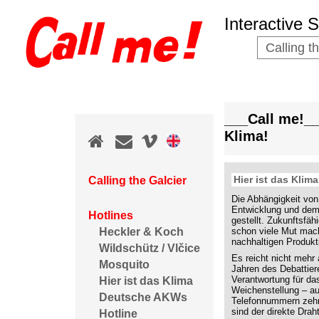
Interactive 
Calling t
___Call me!_
Klima!
Hier ist das Kli
Calling the Galcier
Die Abhängigkeit von
Entwicklung und dem 
Hotlines
gestellt. Zukunftsfäh
schon viele Mut mach
Heckler & Koch
nachhaltigen Produkt
Wildschütz / Vlčice
Es reicht nicht mehr
Mosquito
Jahren des Debattiere
Verantwortung für da
Hier ist das Klima
Weichenstellung – auf
Deutsche AKWs
Telefonnummern zehn 
sind der direkte Dra
Hotline