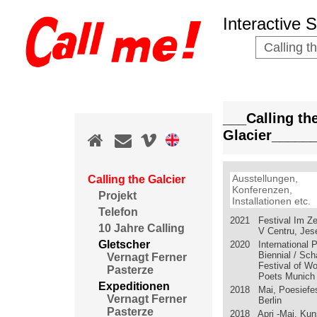
Interactive 
Calling t
___Calling th
Glacier_____
Ausstellungen,
Calling the Galcier
Konferenzen,
Projekt
Installationen etc.
Telefon
2021 Festival Im Ze
10 Jahre Calling
V Centru, Jes
Gletscher
2020 International P
Biennial / Sc
Vernagt Ferner
Festival of 
Pasterze
Poets Munich
Expeditionen
2018 Mai, Poesiefes
Vernagt Ferner
Berlin
Pasterze
2018 Apri -Mai, Ku