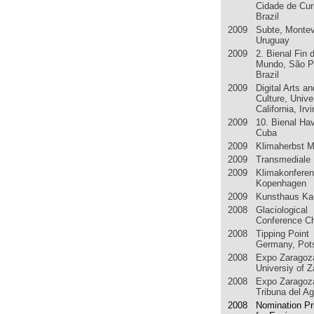
Cidade de Curi
Brazil
2009 Subte, Montev
Uruguay
2009 2. Bienal Fin d
Mundo, São P
Brazil
2009 Digital Arts an
Culture, Unive
California, Irv
2009 10. Bienal Ha
Cuba
2009 Klimaherbst 
2009 Transmediale B
2009 Klimakonfere
Kopenhagen
2009 Kunsthaus Ka
2008 Glaciological
Conference C
2008 Tipping Point
Germany, Po
2008 Expo Zaragoz
Universiy of 
2008 Expo Zaragoz
Tribuna del A
2008 Nomination Pr