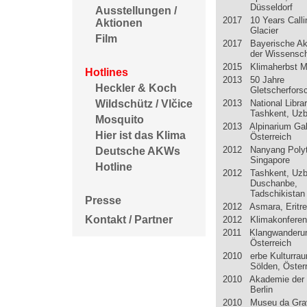
Düsseldorf
Ausstellungen /
2017 10 Years Calli
Aktionen
Glacier
Film
2017 Bayerische A
der Wissensc
2015 Klimaherbst 
Hotlines
2013 50 Jahre
Heckler & Koch
Gletscherfors
2013 National Libra
Wildschütz / Vlčice
Tashkent, Uzb
Mosquito
2013 Alpinarium Gal
Hier ist das Klima
Österreich
2012 Nanyang Polyt
Deutsche AKWs
Singapore
Hotline
2012 Tashkent, Uzb
Duschanbe,
Tadschikistan
Presse
2012 Asmara, Eritr
Kontakt / Partner
2012 Klimakonferen
2011 Klangwanderun
Österreich
2010 erbe Kulturra
Sölden, Öster
2010 Akademie der 
Berlin
2010 Museu da Gra