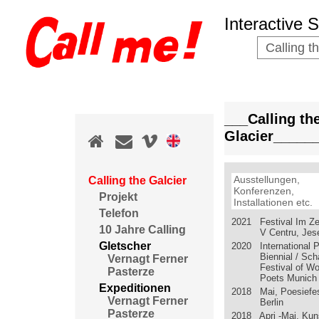
Interactive 
Calling t
___Calling th
Glacier_____
Ausstellungen,
Calling the Galcier
Konferenzen,
Projekt
Installationen etc.
Telefon
2021 Festival Im Ze
10 Jahre Calling
V Centru, Jes
Gletscher
2020 International P
Biennial / Sc
Vernagt Ferner
Festival of 
Pasterze
Poets Munich
Expeditionen
2018 Mai, Poesiefes
Vernagt Ferner
Berlin
Pasterze
2018 Apri -Mai, Ku