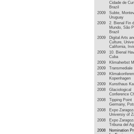
Cidade de Curi
Brazil
2009 Subte, Montev
Uruguay
2009 2. Bienal Fin d
Mundo, São P
Brazil
2009 Digital Arts an
Culture, Unive
California, Irv
2009 10. Bienal Ha
Cuba
2009 Klimaherbst 
2009 Transmediale B
2009 Klimakonfere
Kopenhagen
2009 Kunsthaus Ka
2008 Glaciological
Conference C
2008 Tipping Point
Germany, Po
2008 Expo Zaragoz
Universiy of 
2008 Expo Zaragoz
Tribuna del A
2008 Nomination Pr