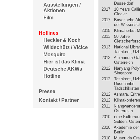
Düsseldorf
Ausstellungen /
2017 10 Years Calli
Aktionen
Glacier
Film
2017 Bayerische A
der Wissensc
2015 Klimaherbst 
Hotlines
2013 50 Jahre
Heckler & Koch
Gletscherfors
2013 National Libra
Wildschütz / Vlčice
Tashkent, Uzb
Mosquito
2013 Alpinarium Gal
Hier ist das Klima
Österreich
2012 Nanyang Polyt
Deutsche AKWs
Singapore
Hotline
2012 Tashkent, Uzb
Duschanbe,
Tadschikistan
Presse
2012 Asmara, Eritr
Kontakt / Partner
2012 Klimakonferen
2011 Klangwanderun
Österreich
2010 erbe Kulturra
Sölden, Öster
2010 Akademie der 
Berlin
2010 Museu da Gra