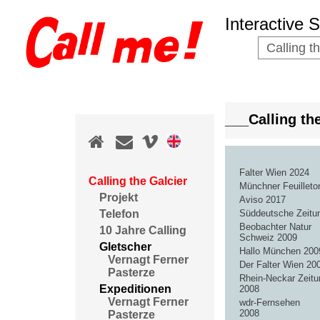
Interactive 
Calling t
___Calling t
Falter Wien 2024
Calling the Galcier
Münchner Feuilleto
Projekt
Aviso 2017
Süddeutsche Zeitu
Telefon
Beobachter Natur
10 Jahre Calling
Schweiz 2009
Gletscher
Hallo München 200
Vernagt Ferner
Der Falter Wien 20
Pasterze
Rhein-Neckar Zeitu
Expeditionen
2008
Vernagt Ferner
wdr-Fernsehen
2008
Pasterze