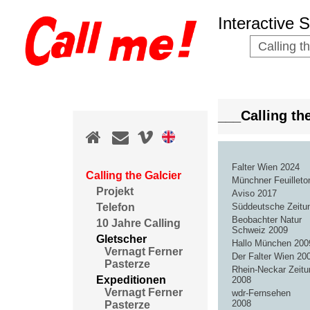
Interactive 
Calling t
___Calling t
Falter Wien 2024
Calling the Galcier
Münchner Feuilleto
Projekt
Aviso 2017
Süddeutsche Zeitu
Telefon
Beobachter Natur
10 Jahre Calling
Schweiz 2009
Gletscher
Hallo München 200
Vernagt Ferner
Der Falter Wien 20
Pasterze
Rhein-Neckar Zeitu
Expeditionen
2008
Vernagt Ferner
wdr-Fernsehen
2008
Pasterze