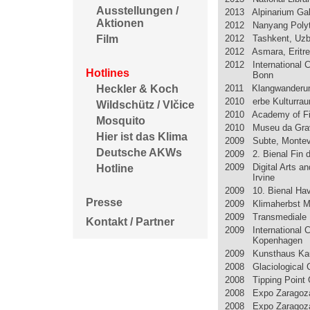
Ausstellungen /
2013 Alpinarium Galt
Aktionen
2012 Nanyang Polyt
2012 Tashkent, Uzbe
Film
2012 Asmara, Eritr
2012 International 
Hotlines
Bonn
2011 Klangwanderung
Heckler & Koch
2010 erbe Kulturrau
Wildschütz / Vlčice
2010 Academy of Fin
Mosquito
2010 Museu da Gravu
Hier ist das Klima
2009 Subte, Montev
Deutsche AKWs
2009 2. Bienal Fin d
2009 Digital Arts and
Hotline
Irvine
2009 10. Bienal Ha
Presse
2009 Klimaherbst M
2009 Transmediale B
Kontakt / Partner
2009 International 
Kopenhagen
2009 Kunsthaus Ka
2008 Glaciological 
2008 Tipping Point
2008 Expo Zaragoza:
2008 Expo Zaragoza: