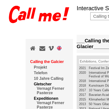
Interactive 
Calling 
___Calling th
Glacier_____
Exhibitions, Confer
Calling the Galcier
Projekt
2021 Festival Im Ze
2020 International P
Telefon
Festival of 
10 Jahre Calling
2018 International Po
Gletscher
2018 Kunstraum Düs
Vernagt Ferner
2017 10 Years Callin
Pasterze
2017 Bavarian Acad
Expeditionen
2015 Klimaherbst 
Vernagt Ferner
2013 50 Years Gllac
Pasterze
2013 National Libra