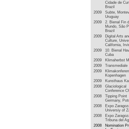
Cidade de Curi
Brazil
2009 Subte, Montev
Uruguay
2009 2. Bienal Fin d
Mundo, São P
Brazil
2009 Digital Arts an
Culture, Unive
California, Irv
2009 10. Bienal Ha
Cuba
2009 Klimaherbst 
2009 Transmediale B
2009 Klimakonfere
Kopenhagen
2009 Kunsthaus Ka
2008 Glaciological
Conference C
2008 Tipping Point
Germany, Po
2008 Expo Zaragoz
Universiy of 
2008 Expo Zaragoz
Tribuna del A
2008 Nomination Pr