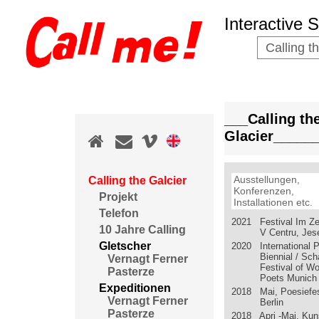
Interactive 
Calling t
___Calling th
Glacier_____
Ausstellungen,
Calling the Galcier
Konferenzen,
Projekt
Installationen etc.
Telefon
2021 Festival Im Ze
10 Jahre Calling
V Centru, Jes
Gletscher
2020 International P
Biennial / Sc
Vernagt Ferner
Festival of 
Pasterze
Poets Munich
Expeditionen
2018 Mai, Poesiefes
Vernagt Ferner
Berlin
Pasterze
2018 Apri -Mai, Ku