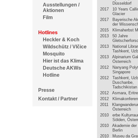
Düsseldorf
Ausstellungen /
2017 10 Years Calli
Aktionen
Glacier
Film
2017 Bayerische A
der Wissensc
2015 Klimaherbst 
Hotlines
2013 50 Jahre
Heckler & Koch
Gletscherfors
2013 National Libra
Wildschütz / Vlčice
Tashkent, Uzb
Mosquito
2013 Alpinarium Gal
Hier ist das Klima
Österreich
2012 Nanyang Polyt
Deutsche AKWs
Singapore
Hotline
2012 Tashkent, Uzb
Duschanbe,
Tadschikistan
Presse
2012 Asmara, Eritr
Kontakt / Partner
2012 Klimakonferen
2011 Klangwanderun
Österreich
2010 erbe Kulturra
Sölden, Öster
2010 Akademie der 
Berlin
2010 Museu da Gra